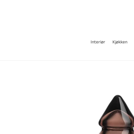
Gå
videre
til
innholdet
Interiør
Kjøkken