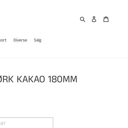
Søk
Logg på
Handlekur
kort
Diverse
Salg
ØRK KAKAO 180MM
LGT