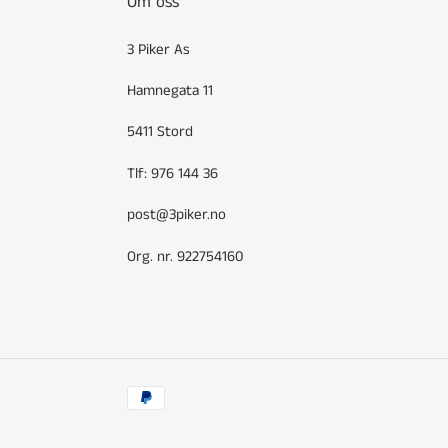
Om oss
3 Piker As
Hamnegata 11
5411 Stord
Tlf: 976 144 36
post@3piker.no
Org. nr. 922754160
Betalingsmetoder