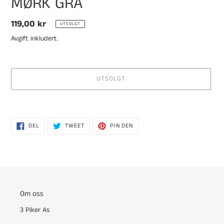
MØRK GRÅ
Vanlig
119,00 kr
UTSOLGT
pris
Avgift inkludert.
UTSOLGT
Legger
til
DEL
TWEET
PIN
produkter
DEL
TWEET
PIN DEN
PÅ
PÅ
PÅ
i
FACEBOOK
TWITTER
PINTEREST
handlekurven
Om oss
3 Piker As