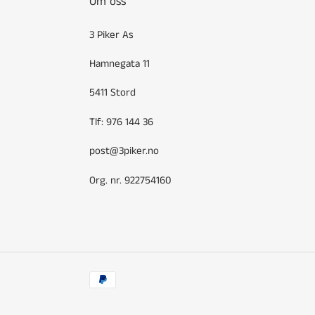
Om oss
3 Piker As
Hamnegata 11
5411 Stord
Tlf: 976 144 36
post@3piker.no
Org. nr. 922754160
Betalingsmetoder