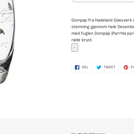
Legger
til
Dompap fra Hadeland Glassverk er
produkter
stemning gjennom hele Desember
i
med fuglen Dompap (Pyrrhla pyrrhu
handlekurven
røde bryst.
-
DEL
TWEET
DEL
TWEET
P
PÅ
PÅ
FACEBOOK
TWITTER