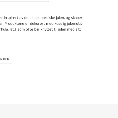
 inspirert av den lune, nordiske julen, og skaper
. Produktene er dekorert med koselig julemotiv
la, lat.), som ofte blir knyttet til julen med sitt
PIN
IN DEN
PÅ
PINTEREST