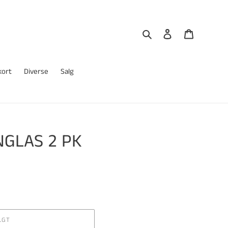
Søk
Logg på
Handlekur
kort
Diverse
Salg
GLAS 2 PK
LGT