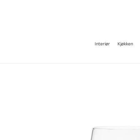
Gå
videre
til
innholdet
Interiør
Kjøkken